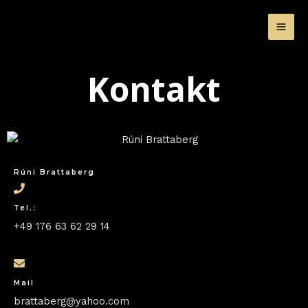
Zum
MA
Inhalt
ME
springen
Kontakt
Rúni Brattaberg
Tel.:
+49 176 63 62 29 14
Mail
brattaberg@yahoo.com