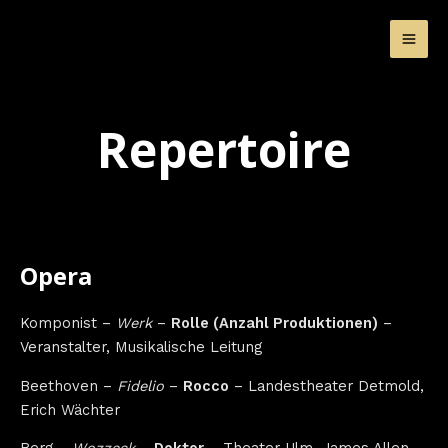
Zum
MA
Inhalt
ME
springen
Repertoire
Opera
Komponist –
Werk
–
Rolle (Anzahl Produktionen)
–
Veranstalter, Musikalische Leitung
Beethoven –
Fidelio
–
Rocco
– Landestheater Detmold,
Erich Wächter