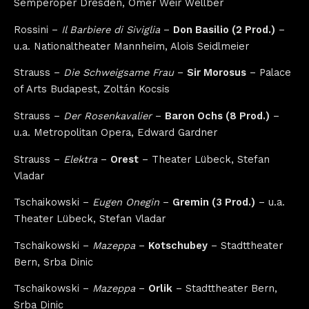
Semperoper Dresden, Omer Weir Wellber
Rossini –
Il Barbiere di Siviglia
–
Don Basilio (2 Prod.)
–
u.a. Nationaltheater Mannheim, Alois Seidlmeier
Strauss –
Die Schweigsame Frau
–
Sir Morosus
– Palace
of Arts Budapest, Zoltán Kocsis
Strauss –
Der Rosenkavalier
–
Baron Ochs (8 Prod.)
–
u.a. Metropolitan Opera, Edward Gardner
Strauss –
Elektra
–
Orest
– Theater Lübeck, Stefan
Vladar
Tschaikowski –
Eugen Onegin
–
Gremin (3 Prod.)
– u.a.
Theater Lübeck, Stefan Vladar
Tschaikowski –
Mazeppa
–
Kotschubey
– Stadttheater
Bern, Srba Dinic
Tschaikowski –
Mazeppa
–
Orlik
– Stadttheater Bern,
Srba Dinic